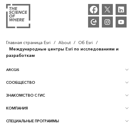
Главная страница Esri
/
About
/
Об Esri
/
Международные центры Esri по исследованиям и
разработкам
ARCGIS
СООБЩЕСТВО
Обзор ArcGIS
ЗНАКОМСТВО С ГИС
Сообщества и форумы
Картография
КОМПАНИЯ
Что такое ГИС?
Блог ArcGIS
ArcGIS Pro
СПЕЦИАЛЬНЫЕ ПРОГРАММЫ
Об Esri
Аналитика, основанная на местоположении
Отраслевой блог
ArcGIS Enterprise
ArcGIS for Personal Use
Связаться с нами