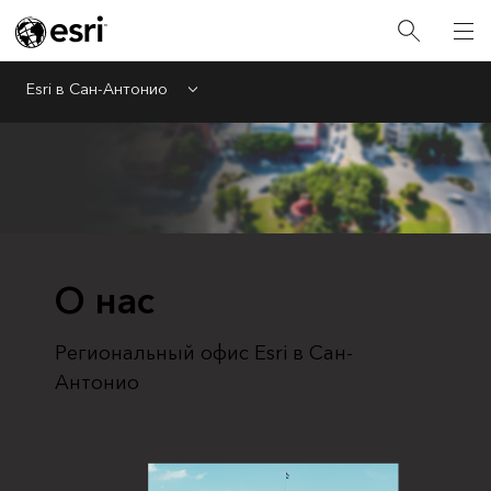
Esri в Сан-Антонио
Menu
О нас
Региональный офис Esri в Сан-
Антонио