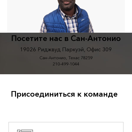
Посетите нас в Сан-Антонио
19026 Риджвуд Паркуэй, Офис 309
Сан-Антонио, Техас 78259
210-499-1044
Присоединиться к команде