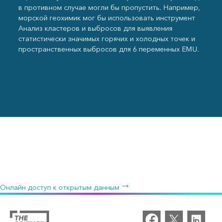
в противном случае могли бы пропустить. Например,
морской геохимик мог бы использовать инструмент
Анализ кластеров и выбросов для выявления
статистически значимых горячих и холодных точек и
пространственных выбросов для 6 переменных EMU.
Открытые данные океанов
Получите бесплатный доступ к таким данным, как температура,
соленость и питательные вещества, чтобы узнать, как эти
параметры влияют на реакцию экосистемы.
Онлайн доступ к открытым данным