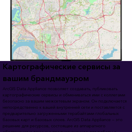
Картографические сервисы за
вашим брандмауэром
ArcGIS Data Appliance позволяет создавать, публиковать
картографические сервисы и обмениваться ими с коллегами
безопасно за вашим межсетевым экраном. Он подключается
непосредственно к вашей внутренней сети и поставляется с
предварительно загруженными терабайтами глобальных
базовых карт и базовых слоев. ArcGIS Data Appliance — это
решение для ресурсов, состоящее из аппаратного