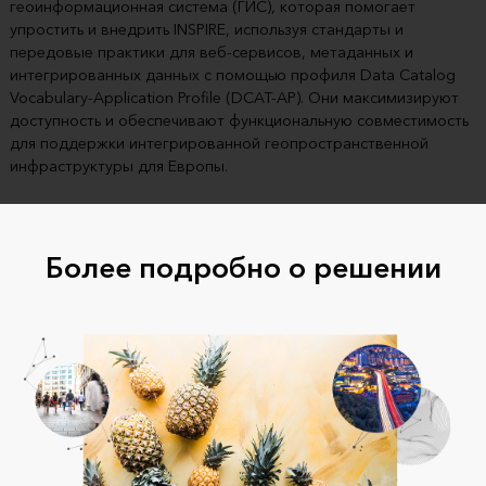
геоинформационная система (ГИС), которая помогает
упростить и внедрить INSPIRE, используя стандарты и
передовые практики для веб-сервисов, метаданных и
интегрированных данных с помощью профиля Data Catalog
Vocabulary-Application Profile (DCAT-AP). Они максимизируют
доступность и обеспечивают функциональную совместимость
для поддержки интегрированной геопространственной
инфраструктуры для Европы.
Более подробно о решении