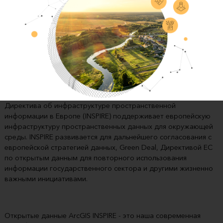
Директива об инфраструктуре пространственной
информации в Европе (INSPIRE) поддерживает европейскую
инфраструктуру пространственных данных для окружающей
среды. INSPIRE развивается для дальнейшего согласования с
европейской стратегией данных, Green Deal, Директивой ЕС
по открытым данным для повторного использования
информации государственного сектора и другими жизненно
важными инициативами.
Открытые данные ArcGIS INSPIRE - это наша современная