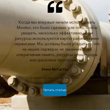
Когда мы впервые начали использовать
Monitor, это было сделано для того, чтобы
увидеть, насколько эффективно наши
ресурсы используются картографическими
сервисами. Мы должны были убедиться, что
на наших серверах не заканчивается
оперативная память, ресурсы процессора
или дисковое пространство.
Steve McCarthy
Системный архитектор в Williams
Читать статью