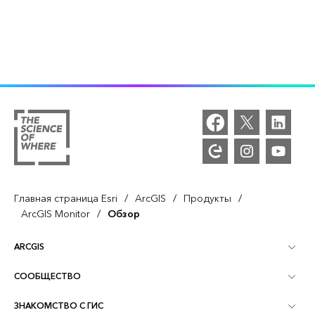
/
/
/
Главная страница Esri
ArcGIS
Продукты
/
ArcGIS Monitor
Обзор
ARCGIS
СООБЩЕСТВО
Обзор ArcGIS
ЗНАКОМСТВО С ГИС
Сообщества и форумы
Картография