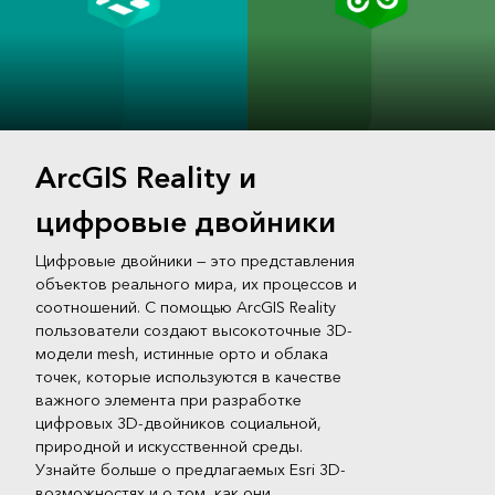
ArcGIS Reality
ArcGIS
ArcGIS Reality и
Studio
Drone2Map
цифровые двойники
Цифровые двойники — это представления
объектов реального мира, их процессов и
соотношений. С помощью ArcGIS Reality
пользователи создают высокоточные 3D-
модели mesh, истинные орто и облака
точек, которые используются в качестве
важного элемента при разработке
цифровых 3D-двойников социальной,
природной и искусственной среды.
Узнайте больше о предлагаемых Esri 3D-
возможностях и о том, как они