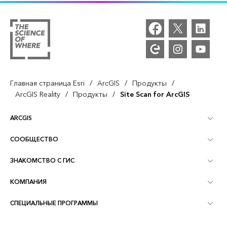
/
/
/
Главная страница Esri
ArcGIS
Продукты
/
/
ArcGIS Reality
Продукты
Site Scan for ArcGIS
ARCGIS
СООБЩЕСТВО
Обзор ArcGIS
ЗНАКОМСТВО С ГИС
Сообщества и форумы
Картография
КОМПАНИЯ
Что такое ГИС?
Блог ArcGIS
ArcGIS Pro
СПЕЦИАЛЬНЫЕ ПРОГРАММЫ
Об Esri
Аналитика, основанная на местоположении
Отраслевой блог
ArcGIS Enterprise
ArcGIS for Personal Use