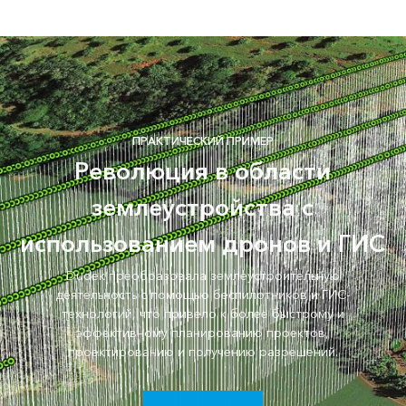
ПРАКТИЧЕСКИЙ ПРИМЕР
Революция в области
землеустройства с
использованием дронов и ГИС
Dudek преобразовала землеустроительную
деятельность с помощью беспилотников и ГИС-
технологий, что привело к более быстрому и
эффективному планированию проектов,
проектированию и получению разрешений.