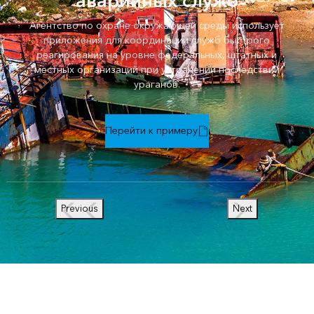
аварийных служб
Агентство по охране окружающей среды использует
приложения для координации служб быстрого
реагирования на уровне федеральных, штатных и
местных организаций при устранении последствий
ураганов.
Перейти к примеру
Previous
Next