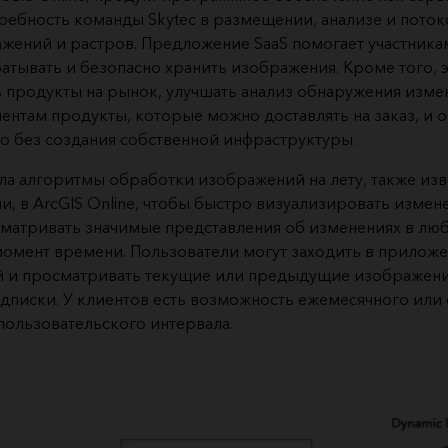
ребность команды Skytec в размещении, анализе и пото
жений и растров. Предложение SaaS помогает участник
атывать и безопасно хранить изображения. Кроме того, 
 продукты на рынок, улучшать анализ обнаружения изме
ентам продукты, которые можно доставлять на заказ, и
то без создания собственной инфраструктуры.
ла алгоритмы обработки изображений на лету, также изв
, в ArcGIS Online, чтобы быстро визуализировать измене
сматривать значимые представления об изменениях в лю
момент времени. Пользователи могут заходить в приложе
 и просматривать текущие или предыдущие изображения
одписки. У клиентов есть возможность ежемесячного или
пользовательского интервала.