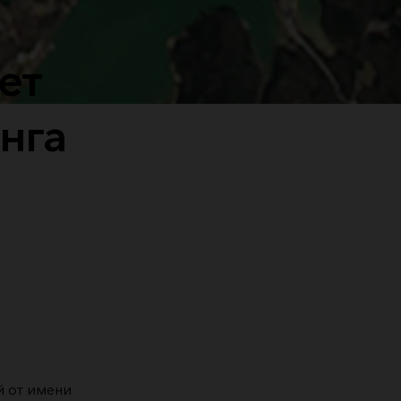
ет
нга
й от имени