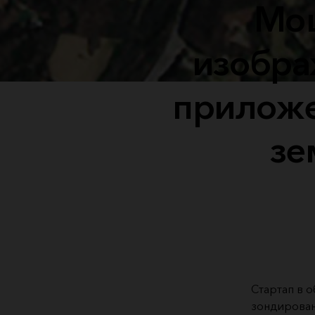
Мощ
изобра
приложе
зе
Стартап в 
зондирован