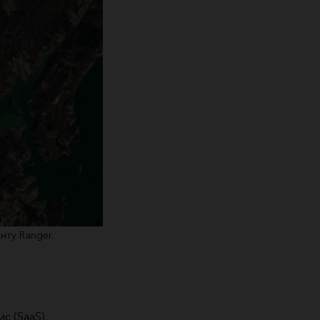
нту Ranger.
с (SaaS),