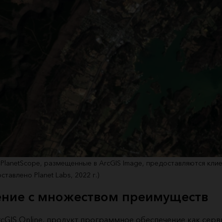
PlanetScope, размещенные в ArcGIS Image, предоставляются клие
авлено Planet Labs, 2022 г.)
ние с множеством преимуществ
ArcGIS Online, продукт программное обеспечение как серви