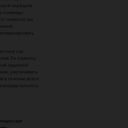
ковой передаче
ам команды
это помогло им
нений,
 оптимизировать
естные как
ния. Ее клиенты
бой заданной
ние, увеличивать
 в течение всего
 ежеквартального