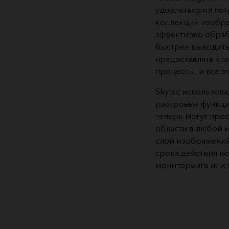
удовлетворил пот
коллекций изобра
эффективно обраб
быстрее выводить
предоставлять кли
процессы, и все э
Skytec использова
растровые функции
теперь могут про
области в любой 
слой изображений
срока действия п
мониторинга или 