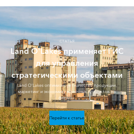
СТАТЬЯ
Land O'Lakes применяет ГИС
для управления
стратегическими объектами
Land O'Lakes оптимизирует качество продукции,
маркетинг и экономику молочных продуктов на
фермах.
Перейти к статье