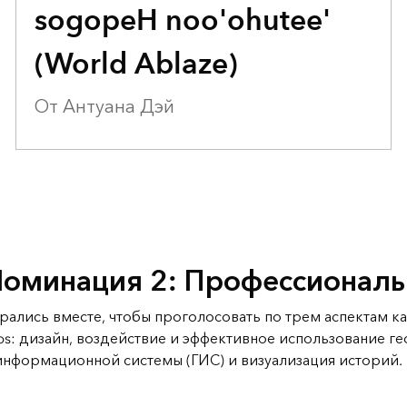
PEOPLE & JUDGES WINNER
sogopeH noo'ohutee'
(World Ablaze)
От Антуана Дэй
оминация 2: Профессионал
рались вместе, чтобы проголосовать по трем аспектам 
ps: дизайн, воздействие и эффективное использование г
информационной системы (ГИС) и визуализация историй.