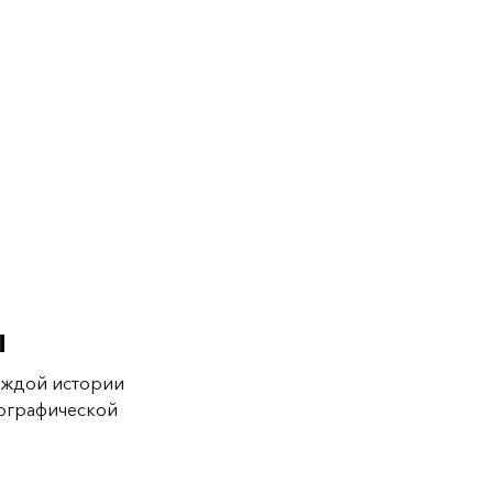
ы
каждой истории
еографической