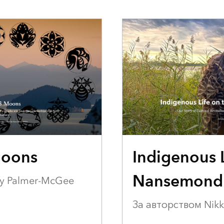
ВТОРОЕ МЕСТО
Moons
Indigenous L
Nansemond 
ey Palmer-McGee
За авторством Nikk