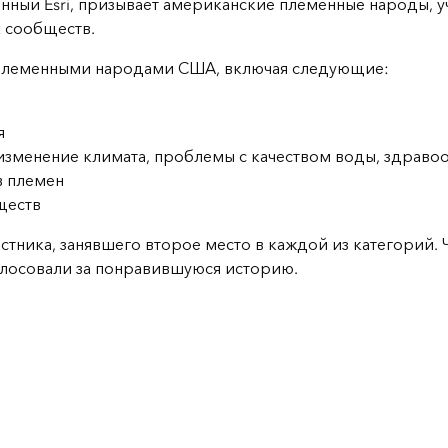
ованный Esri, призывает американские племенные народы, 
х сообществ.
с племенными народами США, включая следующие:
я
зменение климата, проблемы с качеством воды, здравоо
в племен
ществ
тника, занявшего второе место в каждой из категорий.
олосовали за понравившуюся историю.