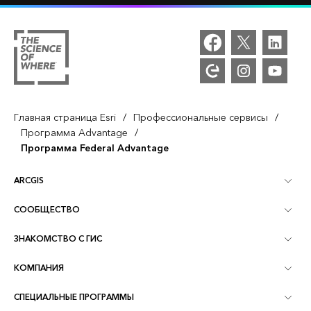
/
/
Главная страница Esri
Профессиональные сервисы
/
Программа Advantage
Программа Federal Advantage
ARCGIS
СООБЩЕСТВО
Обзор ArcGIS
ЗНАКОМСТВО С ГИС
Сообщества и форумы
Картография
КОМПАНИЯ
Что такое ГИС?
Блог ArcGIS
ArcGIS Pro
СПЕЦИАЛЬНЫЕ ПРОГРАММЫ
Об Esri
Аналитика, основанная на местоположении
Отраслевой блог