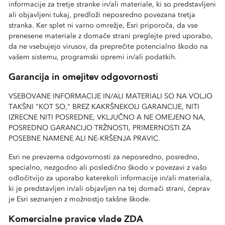
informacije za tretje stranke in/ali materiale, ki so predstavljeni
ali objavljeni tukaj, predloži neposredno povezana tretja
stranka. Ker splet ni varno omrežje, Esri priporoča, da vse
prenesene materiale z domače strani preglejte pred uporabo,
da ne vsebujejo virusov, da preprečite potencialno škodo na
vašem sistemu, programski opremi in/ali podatkih.
Garancija in omejitev odgovornosti
VSEBOVANE INFORMACIJE IN/ALI MATERIALI SO NA VOLJO
TAKŠNI "KOT SO," BREZ KAKRŠNEKOLI GARANCIJE, NITI
IZRECNE NITI POSREDNE, VKLJUČNO A NE OMEJENO NA,
POSREDNO GARANCIJO TRŽNOSTI, PRIMERNOSTI ZA
POSEBNE NAMENE ALI NE-KRŠENJA PRAVIC.
Esri ne prevzema odgovornosti za neposredno, posredno,
specialno, nezgodno ali posledično škodo v povezavi z vašo
odločitvijo za uporabo katerekoli informacije in/ali materiala,
ki je predstavljen in/ali objavljen na tej domači strani, čeprav
je Esri seznanjen z možnostjo takšne škode.
Komercialne pravice vlade ZDA