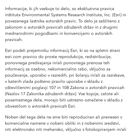
Informacije, ki jih vsebuje to delo, so ekskluzivna pravica
inštituta Environmental Systems Research Institute, Inc. (Esri) in
povezanega lastnika avtorskih pravic. To delo je zaščiteno z
zakonom o avtorskih pravicah združenih držav in z drugimi
mednarodnimi pogodbami in konvencijami o avtorskih
pravicah.
Esri podeli prejemniku informacij Esri, ki so na spletni strani
esri.com pravico do proste reprodukcije, redistribucije,
ponovnega predvajanja in/ali ponovnega prenosa teh
informacij za osebno, nekomercialno rabo, vključno za
poučevanje, uporabo v razredih, pri šolanju in/ali za raziskave,
v katerih vlada pošteno pravilo uporabe v skladu z
oštevilčenimi poglavji 107 in 108 Zakona o avtorskih pravicah
(Naslov 17 Zakonika združenih držav). Vse kopije, celote ali
posameznega dela, morajo biti ustrezno označene v skladu z
obvestilom o avtorskih pravicah Esri.
Noben del tega dela ne sme biti reproduciran ali prenesen v
komercialne namene v nobeni obliki in z nobenimi sredstvi,
niti elektronsko niti mehansko, vključno s fotokopiranjem in/ali