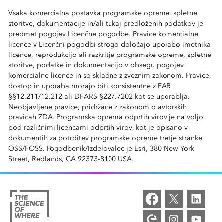
Vsaka komercialna postavka programske opreme, spletne
storitve, dokumentacije in/ali tukaj predloženih podatkov je
predmet pogojev Licenčne pogodbe. Pravice komercialne
licence v Licenčni pogodbi strogo določajo uporabo imetnika
licence, reprodukcijo ali razkritje programske opreme, spletne
storitve, podatke in dokumentacijo v obsegu pogojev
komercialne licence in so skladne z zveznim zakonom. Pravice,
dostop in uporaba morajo biti konsistentne z FAR
§§12.211/12.212 ali DFARS §227.7202 kot se uporablja.
Neobjavljene pravice, pridržane z zakonom o avtorskih
pravicah ZDA. Programska oprema odprtih virov je na voljo
pod različnimi licencami odprtih virov, kot je opisano v
dokumentih za potrditev programske opreme tretje stranke
OSS/FOSS. Pogodbenik/Izdelovalec je Esri, 380 New York
Street, Redlands, CA 92373-8100 USA.