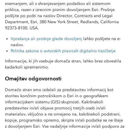
snemanjem, ali s shranjevanjem podatkov ali sistemom
priklica, razen z izrecnim pisnim dovoljenjem Esri. Prošnje
pošljite po pošti na naslov Director, Contracts and Legal
Department, Esri, 380 New York Street, Redlands, California
92373-8100, USA.
Vprašanja ali prošnje glede dovoljenj
lahko pošljete na e-
naslov.
Politika zakona o avtorskih pravicah digitalno tisočletje
Informacije, ki jih vsebuje domača stran, lahko brez obvestila
kadarkoli spremenimo.
Omejitev odgovornosti
Domačo stran smo izdelali za predstavitev informacij kot
storitev končnim potrošnikom o Esri in o geografskem
informacijskem sistemu (GIS)-skupnosti. Kakršnakoli
predstavitev in/ali objava promocij tretjih oseb in/ali
materialov, vključno a ne omejeno na, kakršnekoli podstrani,
kopije, programsko opremo, skripte in/ali podatke se ne šteje
z dovoljenjem Esri. Vse nadaljnje informacije in/ali podporo za