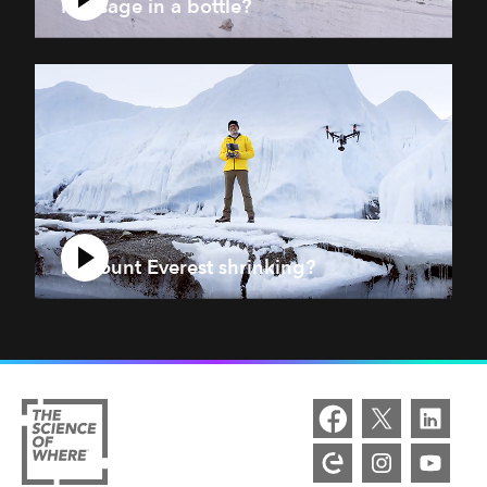
Message in a bottle?
Is Mount Everest shrinking?