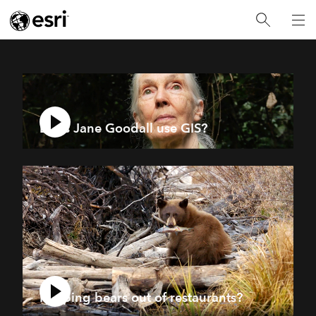
Does Jane Goodall use GIS?
Keeping bears out of restaurants?