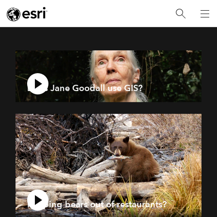
Does Jane Goodall use GIS?
Keeping bears out of restaurants?