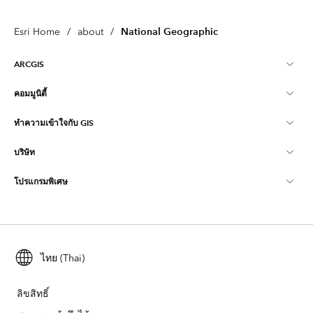
National Geographic
Esri Home
/
about
/
ARCGIS
คอมมูนิตี้
ภาพรวม ArcGIS
ทำความเข้าใจกับ GIS
ชุมชน Esri
การทำแผนที่
บริษัท
GIS คืออะไร
บล็อก ArcGIS
ArcGIS Pro
โปรแกรมพิเศษ
เกี่ยวกับ Esri
ความเป็นเลิศด้านตำแหน่งที่ตั้ง
บล็อกอุตสาหกรรม
ArcGIS Enterprise
ArcGIS สำหรับการใช้งานส่วนบุคคล
ติดต่อเรา
การอบรม
การวิจัยและการทดสอบผู้ใช้
ArcGIS Online
ArcGIS สำหรับการใช้งานของนักเรียน
สมัครงาน
ArcUser
ไทย (Thai)
เครือข่ายมืออาชีพรุ่นเยาว์ของ Esri
เทคโนโลยีสำหรับผู้พัฒนา
การรักษา
วิสัยทัศน์แบบเปิด
ArcNews
งานอีเวนท์
ลิขสิทธิ์
ArcGIS Location Platform