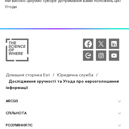
Ми високо цінуємо суворе дотримання вами положень цієї
Угоди.
/
/
Домашня сторінка Esri
Юридична служба
Дослідження зручності та Угода про нерозголошення
інформації
ARCGIS
СПІЛЬНОТА
Огляд ArcGIS
РОЗУМІННЯ ГІС
Спільнота Esri
Картографування