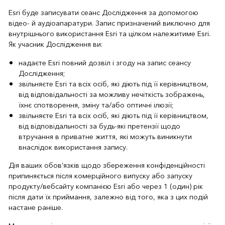
Esri буде записувати сеанс Дослідження за допомогою
відео- й аудіоапаратури. Запис призначений виключно для
внутрішнього використання Esri та цілком належитиме Esri.
Як учасник Дослідження ви:
надаєте Esri повний дозвіл і згоду на запис сеансу
Дослідження;
звільняєте Esri та всіх осіб, які діють під її керівництвом,
від відповідальності за можливу нечіткість зображень,
їхнє спотворення, зміну та/або оптичні ілюзії;
звільняєте Esri та всіх осіб, які діють під її керівництвом,
від відповідальності за будь-які претензії щодо
втручання в приватне життя, які можуть виникнути
внаслідок використання запису.
Дія ваших обов’язків щодо збереження конфіденційності
припиняється після комерційного випуску або запуску
продукту/вебсайту компанією Esri або через 1 (один) рік
після дати їх приймання, залежно від того, яка з цих подій
настане раніше.