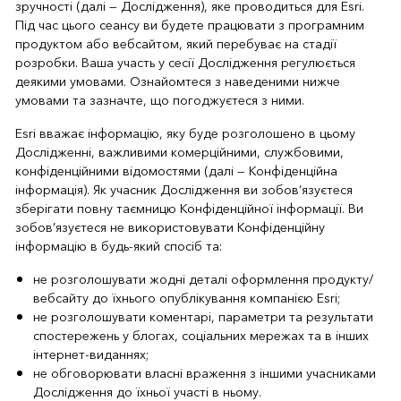
зручності (далі — Дослідження), яке проводиться для Esri.
Під час цього сеансу ви будете працювати з програмним
продуктом або вебсайтом, який перебуває на стадії
розробки. Ваша участь у сесії Дослідження регулюється
деякими умовами. Ознайомтеся з наведеними нижче
умовами та зазначте, що погоджуєтеся з ними.
Esri вважає інформацію, яку буде розголошено в цьому
Дослідженні, важливими комерційними, службовими,
конфіденційними відомостями (далі — Конфіденційна
інформація). Як учасник Дослідження ви зобов’язуєтеся
зберігати повну таємницю Конфіденційної інформації. Ви
зобов’язуєтеся не використовувати Конфіденційну
інформацію в будь-який спосіб та:
не розголошувати жодні деталі оформлення продукту/
вебсайту до їхнього опублікування компанією Esri;
не розголошувати коментарі, параметри та результати
спостережень у блогах, соціальних мережах та в інших
інтернет-виданнях;
не обговорювати власні враження з іншими учасниками
Дослідження до їхньої участі в ньому.