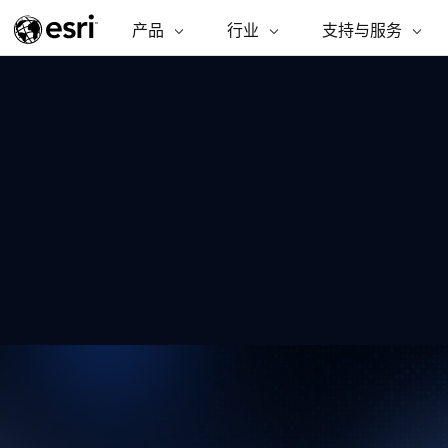
产品
ARCGIS
行业
行业
支持与服务
支持与服务
功能
ArcGIS 概览
建筑、工程和建
专业服务
非营利机构
制图
Esri 企业级地理空间平台
造
从空
技术支持
公共安全
商业
ArcGIS Online
分析
培训
自然科学
完整的 SaaS 制图平台
将位
保护
州和地方政府
ArcGIS Pro
数据
教育
世界领先的 GIS 软件
集成
可持续发展
能源公用事业
ArcGIS Enterprise
电信
用于 GIS 和制图的基础系统
设施点管理
所
交通运输
开发者技术
卫生与公共服务
构建制图和空间分析应用程序
水
国家政府
自然资源
所有产品