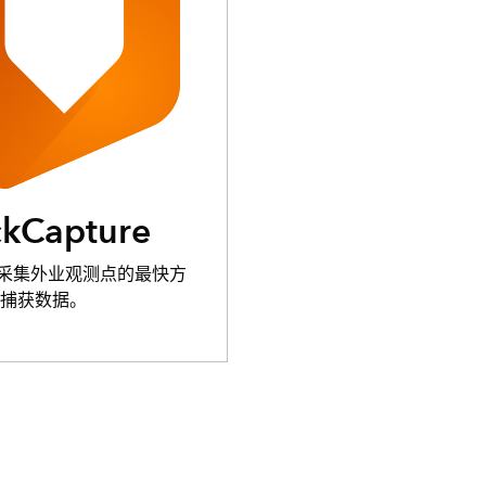
ckCapture
ure 是采集外业观测点的最快方
可捕获数据。