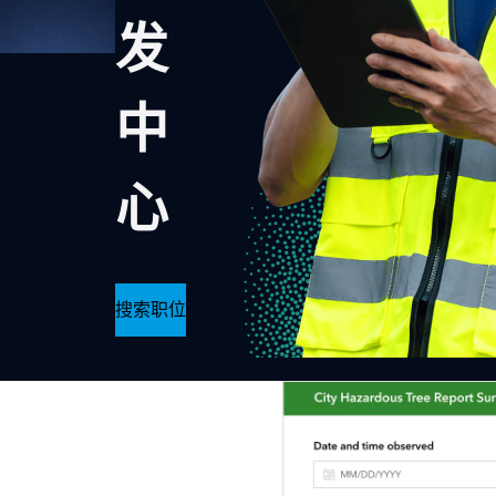
发
中
心
搜索职位