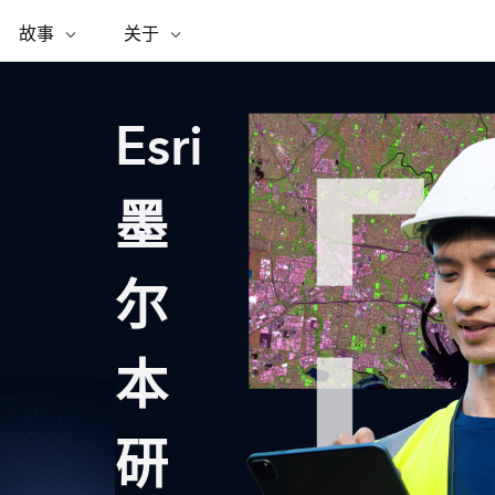
专题倡议
故事
ESRI 故事
关于
关于 ESRI
自助服务
购买 ARCGIS
联系我们
关于 GIS
WhereNext Magazine
关于 Esri
地理空间卓越之旅
ArcUser
用户类型
联系支持部门
什么是 GIS？
间上查看和了解数据
高管级新闻和见解
面向 ArcGIS 用户的实用技术
基于角色的 ArcGIS 访问权限
Esri
Esri 计划和倡议
Esri 社区
地理方法
资源
Esri 博客
Esri Store
活动
ArcGIS 博客
置引入分析
现实世界的全球 GIS 创新
ArcNews
Esri 的 ArcGIS 产品
行业新闻和 ArcGIS 更新
墨
合作伙伴
文档
管理
Esri 和 The Science of Where 播
如何购买
、编辑和共享空间数据
客
ArcWatch
Esri 产品、合作伙伴产品和开发
招贤纳士
My Esri
商业和技术领导者之声
地理空间新闻、观点和趋势
人员订阅
尔
媒体与分析师关系
基础设施管理
有功能
使用 GIS 创建现代化、有弹性且可持续发展
所有故事
的未来。 规划和运营的地理方法有助于领导
本
联系我们
者了解基础设施工程与周围环境的关系。
探索基础设施管理
研