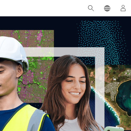
精选产品
专题培训
精选故事
推荐书籍
致力于创新
人工智能
位置智能
数字化转换
数字孪生体
了解 ArcGIS Pro
空间数据科学：提升分析能力
当地图成为关键时刻的救命稻草
位置的力量
ArcGIS Pro 是 Esri 出品的全球领先的 GIS 桌
在这门导师授课式课程中，我们将探索如何
在巴西 2024 年遭遇历史性大洪水期间，专门
作者：Jack Dangermond
面应用程序，适用于制图、分析和数据管
运用空间统计技术来发现数据中的规律与关
从事 GIS 技术的 Codex 公司在 30 天内打造
这本书带领读者踏上一
理。 了解这项技术的实际效果，亲身体验交
联，并产出能解决复杂问题的深刻见解。
了 17 个应急洪水应用程序，为关键的救援行
旅程，深入探索现代地
互式地图，探索产品功能，或者直接开始免
动提供了有力支持。
其应对全球重大挑战的
探索课程
费试用。
阅读故事
转至书籍详情
探索 ArcGIS Pro