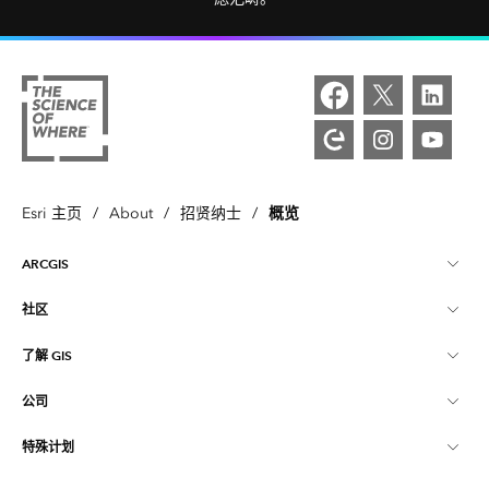
概览
Esri 主页
/
About
/
招贤纳士
/
ARCGIS
社区
ArcGIS 概览
了解 GIS
Esri 社区
制图
公司
什么是 GIS？
ArcGIS 博客
ArcGIS Pro
特殊计划
关于 Esri
位置智能
行业博客
ArcGIS Enterprise