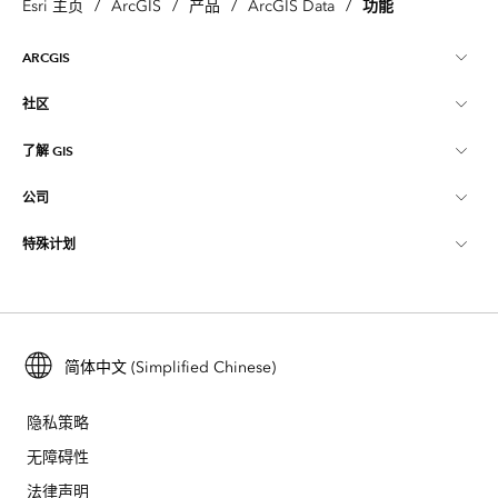
功能
Esri 主页
/
ArcGIS
/
产品
/
ArcGIS Data
/
ARCGIS
社区
ArcGIS 概览
了解 GIS
Esri 社区
制图
公司
什么是 GIS？
ArcGIS 博客
ArcGIS Pro
特殊计划
关于 Esri
位置智能
行业博客
ArcGIS Enterprise
ArcGIS for Personal Use
联系我们
培训
用户研究和测试
ArcGIS Online
ArcGIS for Student Use
招贤纳士
ArcUser
简体中文 (Simplified Chinese)
Esri 年轻专家关系网
开发者技术
保护
开放视野
ArcNews
活动
隐私策略
ArcGIS Location Platform
灾难响应
无障碍性
合作伙伴
ArcWatch
Esri Store
法律声明