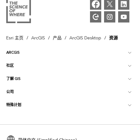
/
/
/
/
Esri 主页
ArcGIS
产品
ArcGIS Desktop
资源
ARCGIS
社区
ArcGIS 概览
了解 GIS
Esri 社区
制图
公司
什么是 GIS？
ArcGIS 博客
ArcGIS Pro
特殊计划
关于 Esri
位置智能
行业博客
ArcGIS Enterprise
ArcGIS for Personal Use
联系我们
培训
用户研究和测试
ArcGIS Online
ArcGIS for Student Use
招贤纳士
ArcUser
Esri 年轻专家关系网