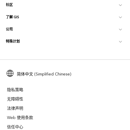
社区
ArcGIS 概览
了解 GIS
Esri 社区
制图
公司
什么是 GIS？
ArcGIS 博客
ArcGIS Pro
特殊计划
关于 Esri
位置智能
行业博客
ArcGIS Enterprise
ArcGIS for Personal Use
联系我们
培训
用户研究和测试
ArcGIS Online
ArcGIS for Student Use
招贤纳士
ArcUser
Esri 年轻专家关系网
简体中文 (Simplified Chinese)
开发者技术
保护
开放视野
ArcNews
活动
ArcGIS Location Platform
隐私策略
灾难响应
合作伙伴
无障碍性
ArcWatch
Esri Store
法律声明
教育
业务行为准则
Esri Press
ArcGIS Architecture Center
Web 使用条款
非营利机构
环境与可持续发展倡议
信任中心
Esri 视频