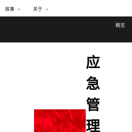
专题倡议
故事
ESRI 故事
关于
关于 ESRI
自助服务
购买 ARCGIS
联系我们
关于 GIS
WhereNext Magazine
关于 Esri
地理空间卓越之旅
ArcUser
用户类型
联系支持部门
什么是 GIS？
概览
间上查看和了解数据
高管级新闻和见解
面向 ArcGIS 用户的实用技术
基于角色的 ArcGIS 访问权限
Esri 计划和倡议
Esri 社区
地理方法
资源
Esri 博客
Esri Store
活动
ArcGIS 博客
置引入分析
现实世界的全球 GIS 创新
ArcNews
Esri 的 ArcGIS 产品
行业新闻和 ArcGIS 更新
合作伙伴
文档
应
管理
Esri 和 The Science of Where 播
如何购买
、编辑和共享空间数据
客
ArcWatch
Esri 产品、合作伙伴产品和开发
招贤纳士
My Esri
商业和技术领导者之声
地理空间新闻、观点和趋势
人员订阅
急
媒体与分析师关系
基础设施管理
有功能
使用 GIS 创建现代化、有弹性且可持续发展
所有故事
的未来。 规划和运营的地理方法有助于领导
联系我们
管
者了解基础设施工程与周围环境的关系。
探索基础设施管理
理