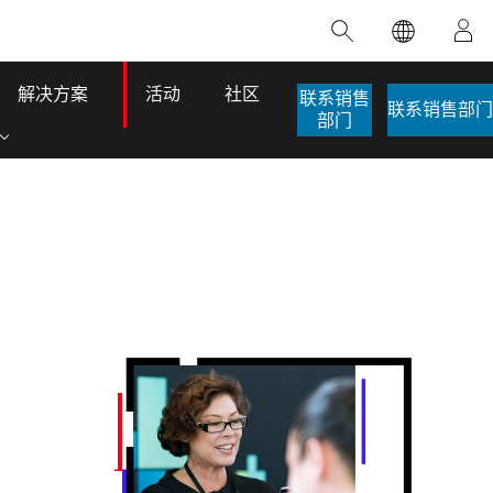
精选产品
专题培训
精选故事
推荐书籍
致力于创新
人工智能
解决方案
活动
社区
联系销售
联系销售部门
部门
位置智能
数字化转换
数字孪生体
了解 ArcGIS Pro
空间数据科学：提升分析能力
当地图成为关键时刻的救命稻草
位置的力量
ArcGIS Pro 是 Esri 出品的全球领先的 GIS 桌
在这门导师授课式课程中，我们将探索如何
在巴西 2024 年遭遇历史性大洪水期间，专门
作者：Jack Dangermond
面应用程序，适用于制图、分析和数据管
运用空间统计技术来发现数据中的规律与关
从事 GIS 技术的 Codex 公司在 30 天内打造
这本书带领读者踏上一
理。 了解这项技术的实际效果，亲身体验交
联，并产出能解决复杂问题的深刻见解。
了 17 个应急洪水应用程序，为关键的救援行
旅程，深入探索现代地
互式地图，探索产品功能，或者直接开始免
动提供了有力支持。
其应对全球重大挑战的
探索课程
费试用。
阅读故事
转至书籍详情
探索 ArcGIS Pro