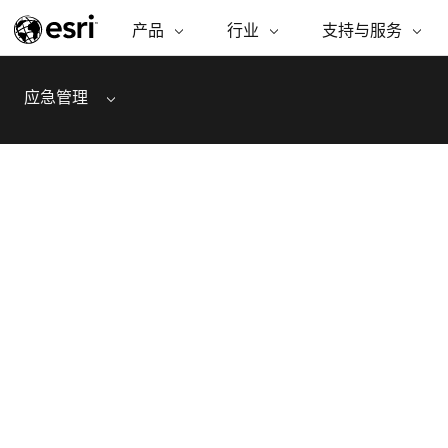
产品
ARCGIS
行业
行业
支持与服务
支持与服务
功能
ArcGIS 概览
建筑、工程和建
专业服务
非营利机构
制图
应急管理
Menu
Esri 企业级地理空间平台
造
从空
技术支持
公共安全
商业
ArcGIS Online
分析
培训
自然科学
完整的 SaaS 制图平台
将位
保护
州和地方政府
ArcGIS Pro
数据
教育
世界领先的 GIS 软件
集成
可持续发展
能源公用事业
ArcGIS Enterprise
电信
用于 GIS 和制图的基础系统
设施点管理
所
交通运输
开发者技术
卫生与公共服务
构建制图和空间分析应用程序
水
国家政府
自然资源
所有产品