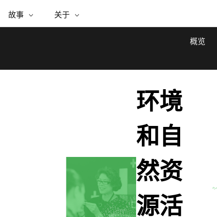
专题倡议
故事
关于
ESRI 故事
关于 ESRI
自助服务
购买 ARCGIS
联系我们
关于 GIS
WhereNext Magazine
关于 Esri
地理空间卓越之旅
ArcUser
用户类型
联系支持部门
什么是 GIS？
概览
间上查看和了解数据
高管级新闻和见解
面向 ArcGIS 用户的实用技术
基于角色的 ArcGIS 访问权限
Esri 计划和倡议
Esri 社区
地理方法
资源
Esri 博客
Esri Store
活动
ArcGIS 博客
置引入分析
现实世界的全球 GIS 创新
ArcNews
Esri 的 ArcGIS 产品
行业新闻和 ArcGIS 更新
环境
合作伙伴
文档
管理
Esri 和 The Science of Where 播
如何购买
、编辑和共享空间数据
客
ArcWatch
Esri 产品、合作伙伴产品和开发
招贤纳士
My Esri
商业和技术领导者之声
地理空间新闻、观点和趋势
人员订阅
和自
媒体与分析师关系
基础设施管理
有功能
所有故事
使用 GIS 创建现代化、有弹性且可持续发展
的未来。 规划和运营的地理方法有助于领导
然资
联系我们
者了解基础设施工程与周围环境的关系。
探索基础设施管理
源活