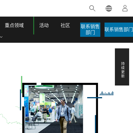
精选产品
专题培训
精选故事
推荐书籍
致力于创新
人工智能
重点领域
活动
社区
联系销售
联系销售部门
部门
位置智能
数字化转换
数字孪生体
持续更新
了解 ArcGIS Pro
空间数据科学：提升分析能力
当地图成为关键时刻的救命稻草
位置的力量
ArcGIS Pro 是 Esri 出品的全球领先的 GIS 桌
在这门导师授课式课程中，我们将探索如何
在巴西 2024 年遭遇历史性大洪水期间，专门
作者：Jack Dangermond
面应用程序，适用于制图、分析和数据管
运用空间统计技术来发现数据中的规律与关
从事 GIS 技术的 Codex 公司在 30 天内打造
这本书带领读者踏上一
理。 了解这项技术的实际效果，亲身体验交
联，并产出能解决复杂问题的深刻见解。
了 17 个应急洪水应用程序，为关键的救援行
旅程，深入探索现代地
互式地图，探索产品功能，或者直接开始免
动提供了有力支持。
其应对全球重大挑战的
探索课程
费试用。
阅读故事
转至书籍详情
探索 ArcGIS Pro