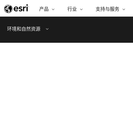
产品
行业
支持与服务
ARCGIS
行业
支持与服务
功能
ArcGIS 概览
建筑、工程和建
专业服务
非营利机构
制图
环境和自然资源
Esri 企业级地理空间平台
造
从空
Menu
技术支持
公共安全
ArcGIS Online
商业
分析
培训
自然科学
完整的 SaaS 制图平台
将位
保护
州和地方政府
ArcGIS Pro
数据
教育
世界领先的 GIS 软件
集成
可持续发展
能源公用事业
ArcGIS Enterprise
电信
用于 GIS 和制图的基础系统
所
设施点管理
交通运输
开发者技术
卫生与公共服务
构建制图和空间分析应用程序
水
国家政府
自然资源
所有产品