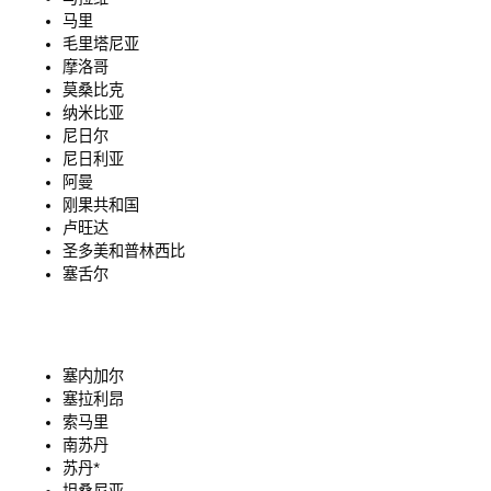
马里
毛里塔尼亚
摩洛哥
莫桑比克
纳米比亚
尼日尔
尼日利亚
阿曼
刚果共和国
卢旺达
圣多美和普林西比
塞舌尔
塞内加尔
塞拉利昂
索马里
南苏丹
苏丹*