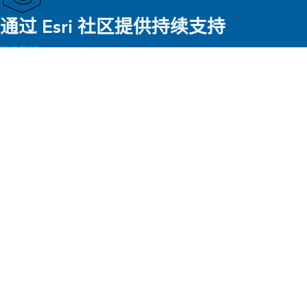
通过 Esri 社区提供持续支持
联系我们
Esri 主页
/
行业
/
卫生和公共服务
/
细分领域
/
公共健康
/
资格
ARCGIS
社区
ArcGIS 概览
了解 GIS
Esri 社区
制图
公司
什么是 GIS？