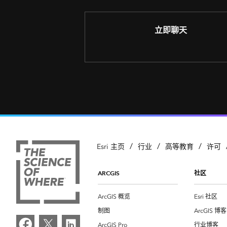
所有行业
立即聊天
/
/
/
Esri 主页
行业
高等教育
许可
ARCGIS
社区
ArcGIS 概览
Esri 社区
制图
ArcGIS 博客
ArcGIS Pro
行业博客