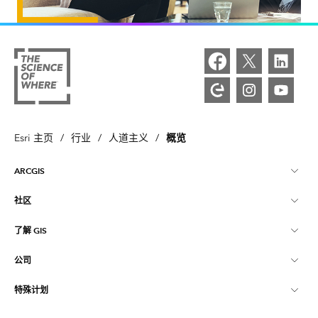
概览
Esri 主页
/
行业
/
人道主义
/
ARCGIS
社区
ArcGIS 概览
了解 GIS
Esri 社区
制图
公司
什么是 GIS？
ArcGIS 博客
ArcGIS Pro
特殊计划
关于 Esri
位置智能
行业博客
ArcGIS Enterprise