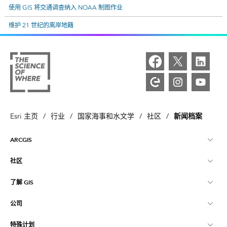
使用 GIS 将交通调查纳入 NOAA 制图作业
维护 21 世纪的离岸地籍
新闻档案
Esri 主页
/
行业
/
国家海事和水文学
/
社区
/
ARCGIS
社区
ArcGIS 概览
了解 GIS
Esri 社区
制图
公司
什么是 GIS？
ArcGIS 博客
ArcGIS Pro
特殊计划
关于 Esri