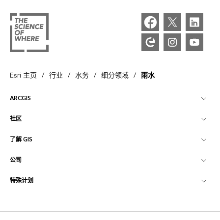
/
/
/
/
Esri 主页
行业
水务
细分领域
雨水
ARCGIS
社区
ArcGIS 概览
了解 GIS
Esri 社区
制图
公司
什么是 GIS？
ArcGIS 博客
ArcGIS Pro
特殊计划
关于 Esri
位置智能
行业博客
ArcGIS Enterprise
ArcGIS for Personal Use
联系我们
培训
用户研究和测试
ArcGIS Online