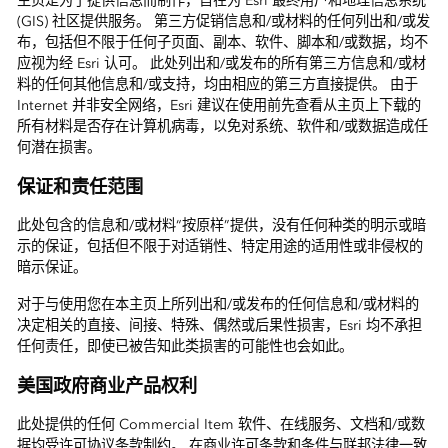
主页是为了提供信息而制作，旨在为 Esri 最终用户和地理信息系统
(GIS) 社区提供服务。 第三方促销信息和/或材料的任何列出和/或发
布，包括但不限于任何子页面、副本、软件、脚本和/或数据，均不
应视为经 Esri 认可。 此处列出和/或发布的所有第三方信息和/或材
料的任何其他信息和/或支持，均由相应的第三方直接提供。 由于
Internet 并非安全网络，Esri 建议在使用前先查看从主页上下载的
所有材料是否存在计算机病毒，以免对系统、软件和/或数据造成任
何潜在损害。
保证和责任范围
此处包含的信息和/或材料“按原样”提供，没有任何种类的明示或暗
示的保证，包括但不限于对适销性、特定用途的适用性或非侵权的
暗示保证。
对于与使用您在本主页上所列出和/或发布的任何信息和/或材料的
决定相关的直接、间接、特殊、偶然或后果性损害，Esri 均不承担
任何责任，即使已被告知此类损害的可能性也会如此。
美国政府商业产品权利
此处提供的任何 Commercial Item 软件、在线服务、文档和/或数
据均受许可协议条款制约。 在商业许可条款和条件与联邦法律一致