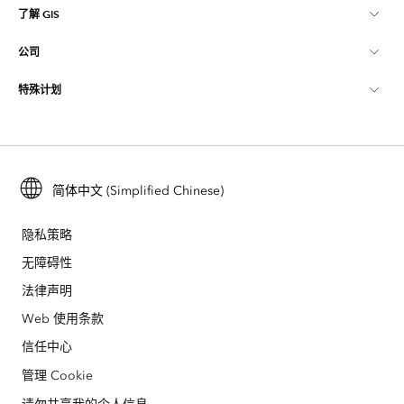
了解 GIS
Esri 社区
制图
公司
什么是 GIS？
ArcGIS 博客
ArcGIS Pro
特殊计划
关于 Esri
位置智能
行业博客
ArcGIS Enterprise
ArcGIS for Personal Use
联系我们
培训
用户研究和测试
ArcGIS Online
ArcGIS for Student Use
招贤纳士
ArcUser
简体中文 (Simplified Chinese)
Esri 年轻专家关系网
开发者技术
保护
开放视野
ArcNews
活动
隐私策略
ArcGIS Location Platform
灾难响应
无障碍性
合作伙伴
ArcWatch
Esri Store
法律声明
教育
业务行为准则
Esri Press
Web 使用条款
ArcGIS Architecture Center
信任中心
非营利机构
环境与可持续发展倡议
Esri 视频
管理 Cookie
种族平等
网站地图
GIS 字典