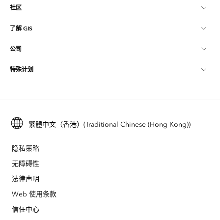
社区
ArcGIS 概览
了解 GIS
Esri 社区
制图
公司
什么是 GIS？
ArcGIS 博客
ArcGIS Pro
特殊计划
关于 Esri
位置智能
行业博客
ArcGIS Enterprise
ArcGIS for Personal Use
联系我们
培训
用户研究和测试
ArcGIS Online
ArcGIS for Student Use
招贤纳士
ArcUser
繁體中文（香港）(Traditional Chinese (Hong Kong))
Esri 年轻专家关系网
开发者技术
保护
开放视野
ArcNews
活动
隐私策略
ArcGIS Location Platform
灾难响应
无障碍性
合作伙伴
ArcWatch
Esri Store
法律声明
教育
业务行为准则
Esri Press
Web 使用条款
ArcGIS Architecture Center
信任中心
非营利机构
环境与可持续发展倡议
Esri 视频