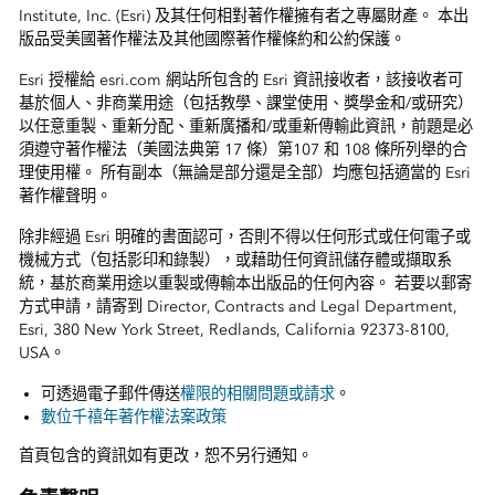
Institute, Inc. (Esri) 及其任何相對著作權擁有者之專屬財產。 本出
版品受美國著作權法及其他國際著作權條約和公約保護。
Esri 授權給 esri.com 網站所包含的 Esri 資訊接收者，該接收者可
基於個人、非商業用途（包括教學、課堂使用、獎學金和/或研究）
以任意重製、重新分配、重新廣播和/或重新傳輸此資訊，前題是必
須遵守著作權法（美國法典第 17 條）第107 和 108 條所列舉的合
理使用權。 所有副本（無論是部分還是全部）均應包括適當的 Esri
著作權聲明。
除非經過 Esri 明確的書面認可，否則不得以任何形式或任何電子或
機械方式（包括影印和錄製），或藉助任何資訊儲存體或擷取系
統，基於商業用途以重製或傳輸本出版品的任何內容。 若要以郵寄
方式申請，請寄到 Director, Contracts and Legal Department,
Esri, 380 New York Street, Redlands, California 92373-8100,
USA。
可透過電子郵件傳送
權限的相關問題或請求
。
數位千禧年著作權法案政策
首頁包含的資訊如有更改，恕不另行通知。