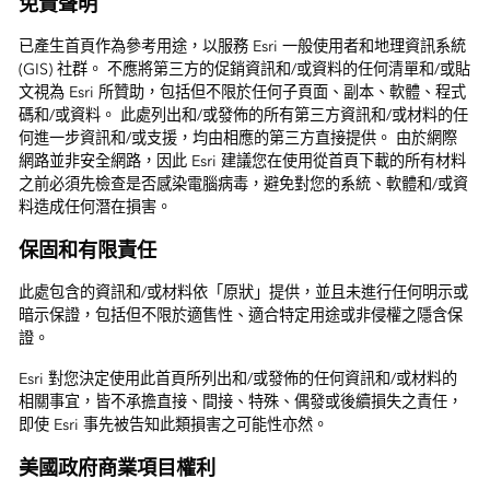
免責聲明
已產生首頁作為參考用途，以服務 Esri 一般使用者和地理資訊系統
(GIS) 社群。 不應將第三方的促銷資訊和/或資料的任何清單和/或貼
文視為 Esri 所贊助，包括但不限於任何子頁面、副本、軟體、程式
碼和/或資料。 此處列出和/或發佈的所有第三方資訊和/或材料的任
何進一步資訊和/或支援，均由相應的第三方直接提供。 由於網際
網路並非安全網路，因此 Esri 建議您在使用從首頁下載的所有材料
之前必須先檢查是否感染電腦病毒，避免對您的系統、軟體和/或資
料造成任何潛在損害。
保固和有限責任
此處包含的資訊和/或材料依「原狀」提供，並且未進行任何明示或
暗示保證，包括但不限於適售性、適合特定用途或非侵權之隱含保
證。
Esri 對您決定使用此首頁所列出和/或發佈的任何資訊和/或材料的
相關事宜，皆不承擔直接、間接、特殊、偶發或後續損失之責任，
即使 Esri 事先被告知此類損害之可能性亦然。
美國政府商業項目權利