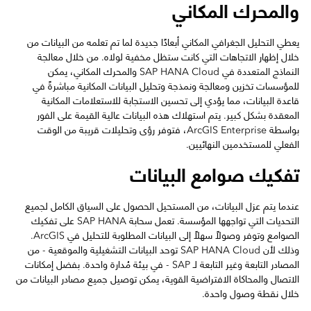
والمحرك المكاني
يعطي التحليل الجغرافي المكاني أبعادًا جديدة لما تم تعلمه من البيانات من
خلال إظهار الاتجاهات التي كانت ستظل مخفية لولاه. من خلال معالجة
النماذج المتعددة في SAP HANA Cloud والمحرك المكاني، يمكن
للمؤسسات تخزين ومعالجة ونمذجة وتحليل البيانات المكانية مباشرةً في
قاعدة البيانات، مما يؤدي إلى تحسين الاستجابة للاستعلامات المكانية
المعقدة بشكل كبير. يتم استهلاك هذه البيانات عالية القيمة على الفور
بواسطة ArcGIS Enterprise، فتوفر رؤى وتحليلات قريبة من الوقت
الفعلي للمستخدمين النهائيين.
تفكيك صوامع البيانات
عندما يتم عزل البيانات، من المستحيل الحصول على السياق الكامل لجميع
التحديات التي تواجهها المؤسسة. تعمل سحابة SAP HANA على تفكيك
الصوامع وتوفر وصولاً سهلاً إلى البيانات المطلوبة للتحليل في ArcGIS.
وذلك لأن SAP HANA Cloud توحد البيانات التشغيلية والموقعية - من
المصادر التابعة وغير التابعة لـ SAP - في بيئة مُدارة واحدة. بفضل إمكانات
الاتصال والمحاكاة الافتراضية القوية، يمكن توصيل جميع مصادر البيانات من
خلال نقطة وصول واحدة.