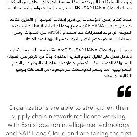
إنترنت الأشياء (IoT) التي تدعم شبكة سلسلة التوريد أو أسطول من المركبات.
تمنحك SAP HANA Cloud مكانًا لتخزين هذه البيانات واستردادها بسلاسة.
عندما تحتاج إحدى المؤسسات إلى تعزيز إمكانات الحوسبة أو التخزين الخاصة
بها، فإن SAP HANA Cloud تتوسع وفقًا لذلك لتلبية هذا الطلب. بهذه
الطريقة، لن توجد اضطرابات عند استخدام ArcGIS لحل التحديات. يمكن
للمنظمات تقليص حجم التخزين لديها بنفس السهولة عند الحاجة.
يوفر كل من SAP HANA Cloud و ArcGIS معًا بيئة سحابة قوية ومُدارة
بالكامل تعمل على تقليل المهام الإدارية المتكررة. بدلاً من التركيز على الصيانة
المستهلكة للوقت، يمكن لأقسام تكنولوجيا المعلومات التركيز على المهام
الإستراتيجية، مما يسمح للمؤسسات عبر مجموعة من الصناعات بتوفير
التكاليف والموارد.
Organizations are able to strengthen their
supply chain network resilience working
with Esri's location intelligence technology
and SAP Hana Cloud and are taking the first