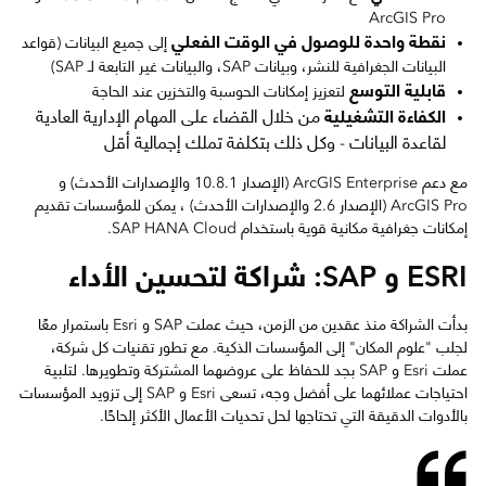
ArcGIS Pro
نقطة واحدة للوصول في الوقت الفعلي
إلى جميع البيانات (قواعد
البيانات الجغرافية للنشر، وبيانات SAP، والبيانات غير التابعة لـ SAP)
قابلية التوسع
لتعزيز إمكانات الحوسبة والتخزين عند الحاجة
الكفاءة التشغيلية
من خلال القضاء على المهام الإدارية العادية
لقاعدة البيانات - وكل ذلك بتكلفة تملك إجمالية أقل
مع دعم ArcGIS Enterprise (الإصدار 10.8.1 والإصدارات الأحدث) و
ArcGIS Pro (الإصدار 2.6 والإصدارات الأحدث) ، يمكن للمؤسسات تقديم
إمكانات جغرافية مكانية قوية باستخدام SAP HANA Cloud.
ESRI و SAP: شراكة لتحسين الأداء
بدأت الشراكة منذ عقدين من الزمن، حيث عملت SAP و Esri باستمرار معًا
لجلب "علوم المكان" إلى المؤسسات الذكية. مع تطور تقنيات كل شركة،
عملت Esri و SAP بجد للحفاظ على عروضهما المشتركة وتطويرها. لتلبية
احتياجات عملائهما على أفضل وجه، تسعى Esri و SAP إلى تزويد المؤسسات
بالأدوات الدقيقة التي تحتاجها لحل تحديات الأعمال الأكثر إلحاحًا.