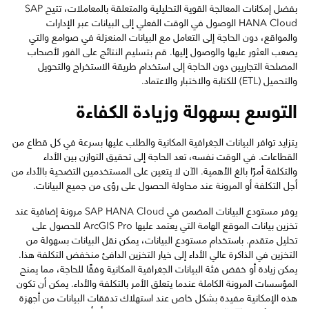
بفضل إمكانات المعالجة القوية التحليلية والمتعلقة بالمعاملات، تتيح SAP
HANA Cloud الوصول في الوقت الفعلي إلى البيانات عبر الإدارات
والمواقع، دون الحاجة إلى التعامل مع البيانات المنعزلة في صوامع والتي
يصعب العثور عليها والوصول إليها. قم بتسليم النتائج على الفور لأصحاب
المصلحة التجاريين دون الحاجة إلى استخدام طريقة الاستخراج والتحويل
والتحميل (ETL) للكتابة والاختبار والاعتماد.
التوسع بسهولة وزيادة الكفاءة
يتزايد توافر البيانات الجغرافية المكانية والطلب عليها بسرعة في كل قطاع من
القطاعات. في الوقت نفسه، تعد الحاجة إلى تحقيق التوازن بين الأداء
والتكلفة أمرًا بالغ الأهمية. الآن لا يتعين على المستخدمين التضحية بالأداء من
أجل التكلفة أو المرونة عند محاولة الحصول على رؤى من جميع البيانات.
يوفر مستودع البيانات المضمن في SAP HANA Cloud مرونة إضافية عند
تخزين بيانات الموقع الهامة التي يعتمد عليها ArcGIS Pro للحصول على
تحليل متقدم. باستخدام مستودع البيانات، يمكن نقل البيانات بسهولة من
التخزين في الذاكرة عالي الأداء إلى خيار التخزين الدافئ منخفض التكلفة هذا.
يمكن زيادة أو خفض فئة البيانات الجغرافية المكانية وفقًا للحاجة، مما يمنح
المؤسسات المرونة الكاملة عندما يتعلق الأمر بالتكلفة والأداء. يمكن أن تكون
هذه الإمكانية مفيدة بشكل خاص عند استهلاك تدفقات البيانات من أجهزة