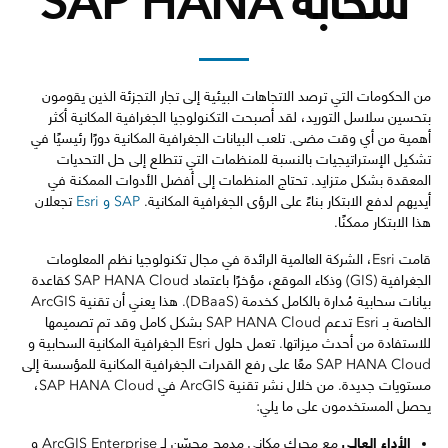
سحابة SAP HANA
من الحكومات التي ترصد الاتجاهات البيئية إلى تجار التجزئة الذين يقومون
بتحسين سلاسل التوريد، لقد أصبحت التكنولوجيا الجغرافية المكانية أكثر
أهمية من أي وقت مضى. تلعب البيانات الجغرافية المكانية دورًا رئيسيًا في
تشكيل الإستراتيجيات بالنسبة للمنظمات التي تتطلع إلى حل التحديات
المعقدة بشكل متزايد. تحتاج المنظمات إلى أفضل الأدوات الممكنة في
أيديهم لدفع الابتكار بناءً على الرؤى الجغرافية المكانية.
SAP و Esri
تجعلان
هذا الابتكار ممكنًا.
قامت Esri، الشركة العالمية الرائدة في مجال تكنولوجيا نظم المعلومات
الجغرافية (GIS) وذكاء الموقع، مؤخرًا باعتماد SAP HANA Cloud كقاعدة
بيانات سحابية مُدارة بالكامل كخدمة (DBaaS). هذا يعني أن تقنية ArcGIS
الخاصة بـ Esri تدعم SAP HANA Cloud بشكل كامل وقد تم تصميمها
للاستفادة من أحدث ميزاتها. تعمل حلول Esri الجغرافية المكانية السحابية و
SAP HANA Cloud معًا على رفع القدرات الجغرافية المكانية للمؤسسة إلى
مستويات جديدة. من خلال نشر تقنية ArcGIS في SAP HANA Cloud،
يحصل المستخدمون على ما يلي:
الأداء العالي
مع محرك مكاني مدمج محسّن لـ ArcGIS Enterprise و