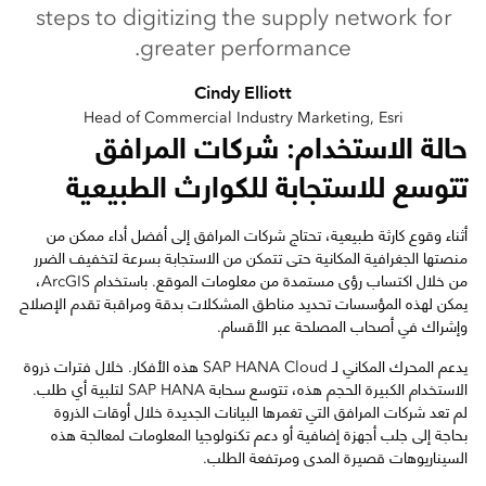
steps to digitizing the supply network for
greater performance.
Cindy Elliott
Head of Commercial Industry Marketing, Esri
حالة الاستخدام: شركات المرافق
تتوسع للاستجابة للكوارث الطبيعية
أثناء وقوع كارثة طبيعية، تحتاج شركات المرافق إلى أفضل أداء ممكن من
منصتها الجغرافية المكانية حتى تتمكن من الاستجابة بسرعة لتخفيف الضرر
من خلال اكتساب رؤى مستمدة من معلومات الموقع. باستخدام ArcGIS،
يمكن لهذه المؤسسات تحديد مناطق المشكلات بدقة ومراقبة تقدم الإصلاح
وإشراك في أصحاب المصلحة عبر الأقسام.
يدعم المحرك المكاني لـ SAP HANA Cloud هذه الأفكار. خلال فترات ذروة
الاستخدام الكبيرة الحجم هذه، تتوسع سحابة SAP HANA لتلبية أي طلب.
لم تعد شركات المرافق التي تغمرها البيانات الجديدة خلال أوقات الذروة
بحاجة إلى جلب أجهزة إضافية أو دعم تكنولوجيا المعلومات لمعالجة هذه
السيناريوهات قصيرة المدى ومرتفعة الطلب.