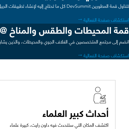
تتناول قمة المطورين DevSummit كل ما تحتاج إليه لإنشاء تطبيقات الجيل التالي باستخدام أدوات التخطيط والتحليل المتقدمة من Esri.
استكشاف صفحة الفعالية
قمة المحيطات والطقس والمناخ @ Esri FedGIS
انضم إلى مجتمع المتخصصين في الغلاف الجوي والمحيطات، والذين يشار
استكشاف صفحة الفعالية
أحداث كبير العلماء
اكتشف المكان التي ستتحدث فيه داون رايت، كبيرة علماء