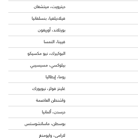
ديترويت، ميتشغان
فيلاديلفيا، بنسلفانيا
بورتلاند، أوريغون
فيينا، النمسا
البوكيرك، نيو مكسيكو
بيلوكسي، مسيسيبي
روما، إيطاليا
غلينز فولز، نيويورك
واشنطن العاصمة
درسدن، ألمانيا
بوسطن، ماساتشوستس
لارامي، وايومنغ