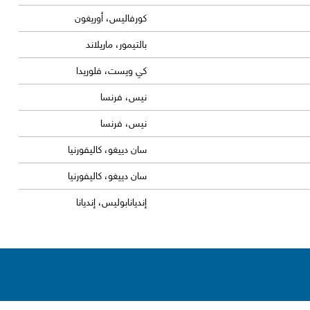
كورفاليس، أوريغون
بالتيمور، ماريلاند
كي ويست، فلوريدا
نيس، فرنسا
نيس، فرنسا
سان دييغو، كاليفورنيا
سان دييغو، كاليفورنيا
إنديانابوليس، إنديانا