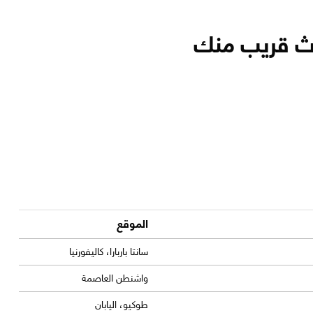
الموقع
سانتا باربارا، كاليفورنيا
واشنطن العاصمة
طوكيو، اليابان