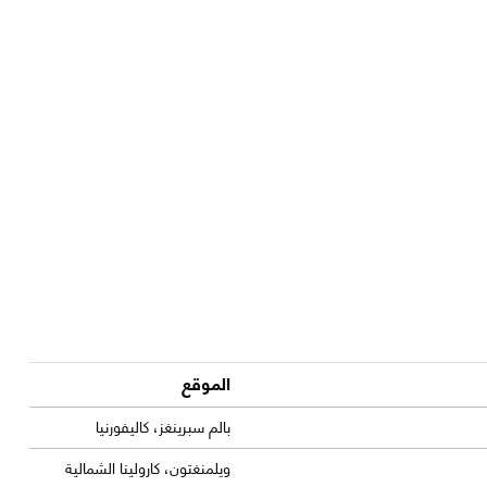
الموقع
بالم سبرينغز، كاليفورنيا
ويلمنغتون، كارولينا الشمالية