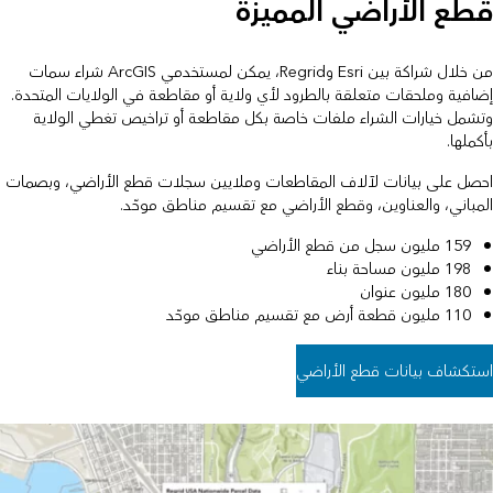
قطع الأراضي المميزة
من خلال شراكة بين Esri وRegrid، يمكن لمستخدمي ArcGIS شراء سمات
إضافية وملحقات متعلقة بالطرود لأي ولاية أو مقاطعة في الولايات المتحدة.
وتشمل خيارات الشراء ملفات خاصة بكل مقاطعة أو تراخيص تغطي الولاية
بأكملها.
احصل على بيانات لآلاف المقاطعات وملايين سجلات قطع الأراضي، وبصمات
المباني، والعناوين، وقطع الأراضي مع تقسيم مناطق موحّد.
159 مليون سجل من قطع الأراضي
198 مليون مساحة بناء
180 مليون عنوان
110 مليون قطعة أرض مع تقسيم مناطق موحّد
استكشاف بيانات قطع الأراضي