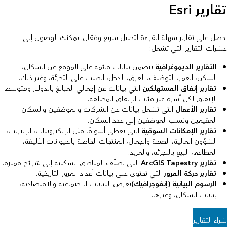
تقارير Esri
احصل على تقارير سهلة القراءة لتحليل سريع وفعّال. يمكنك الوصول إلى
عشرات التقارير التي تشمل:
التقارير الديموغرافية
تتضمن بيانات قائمة على الموقع عن السكان،
السكن، العمر، التوظيف، العرق، الدخل، الطلب على التجزئة، وغير ذلك.
تقارير إنفاق المستهلكين
التي بيانات عن إجمالي المبالغ بالدولار ومتوسط
الإنفاق لكل أسرة عبر فئات الإنفاق المختلفة.
تقارير الأعمال
التي تشمل بيانات عن الشركات والموظفين والسكان
المقيمين ونسب الموظفين إلى عدد السكان.
تقارير الإمكانات السوقية
التي تغطي أسواقًا مثل الإلكترونيات، الإنترنت،
الشؤون المالية، الصحة والجمال، المنتجات الخاصة بالحيوانات الأليفة،
المطاعم، البيع بالتجزئة، والمزيد.
تقارير ArcGIS Tapestry
التي تصنّف المناطق السكنية إلى شرائح مميزة.
تقارير حركة المرور
التي تحتوي على بيانات أعداد المرور التاريخية.
الرسوم البيانية (إنفوجرافيك)
تعرض البيانات الاجتماعية والاقتصادية،
بيانات السكان، وغيرها.
شراء التقارير