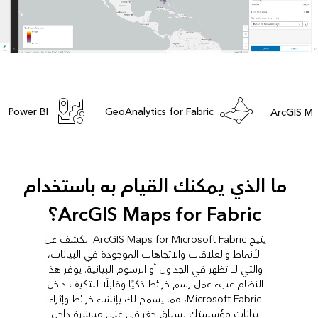
or Power BI
GeoAnalytics for Fabric
ArcGIS Ma
ما الذي يمكنك القيام به باستخدام
ArcGIS Maps for Fabric؟
يتيح ArcGIS Maps for Microsoft Fabric الكشف عن
الأنماط والعلاقات والاتجاهات الموجودة في البيانات،
والتي لا تظهر في الجداول أو الرسوم البيانية. يوفر هذا
النظام عبء عمل رسم خرائط ذكيًا وقابلًا للتكيف داخل
Microsoft Fabric، مما يسمح لك بإنشاء خرائط وإثراء
بيانات مؤسستك بسياق جغرافي غني مباشرة داخل