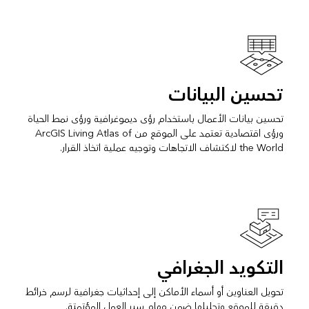
تحسين البيانات
تحسين بيانات الأعمال باستخدام رؤى ديموغرافية ورؤى نمط الحياة
ورؤى اقتصادية تعتمد على الموقع من ArcGIS Living Atlas of
the World لاكتشاف الاتجاهات وتوجيه عملية اتخاذ القرار.
التكويد الجغرافي
تحويل العناوين أو أسماء الأماكن إلى إحداثيات جغرافية لرسم خرائط
دقيقة للموقع وتحليلها ضمن مهام سير العمل المؤتمتة.