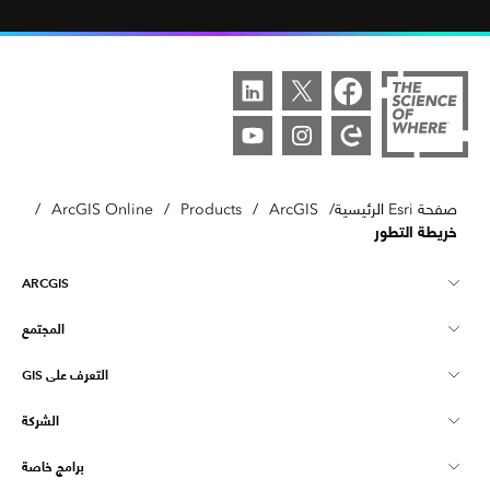
صفحة Esri الرئيسية
/
ArcGIS
/
Products
/
ArcGIS Online
/
خريطة التطور
ARCGIS
المجتمع
نظرة عامة على ArcGIS
التعرف على GIS
مجتمع Esri
تخطيط
الشركة
ما هي GIS؟
ArcGIS Blog
ArcGIS Pro
برامج خاصة
نبذة عن Esri
ذكاء الموقع
مدونة القطاع