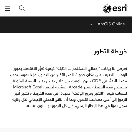
ArcGIS Online
Menu
خريطة التطور
تعرض لنا بيانات "إجمالي الاستثمارات الثابتة" كيفية تغيُّر الاقتصاد بمرور
الوقت. للتعرف على مكان حدوث القدر الأكبر من التطور، فإننا نقوم بتحديد
مقدار التغيُّر في GDP بمرور الوقت من خلال تعيين تغيير النسبة المئوية.
تستخدم هذه الخريطة تعبير Arcade المشابه لصيغة Microsoft Excel
لحساب قيمة "التغير بمرور الوقت" جديدة. في هذه الخريطة، تشير أكبر
الرموز إلى أعلى معدلات التطور. وبما أن الناتج المحلي الإجمالي لكل ولاية
سجل نموًا في هذا الإطار الزمني، فإن كل الرموز لها اللون نفسه.