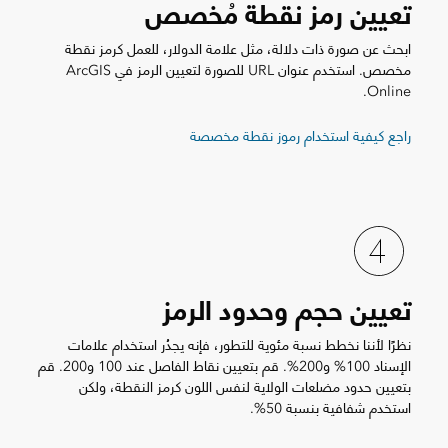
تعيين رمز نقطة مُخصص
ابحث عن صورة ذات دلالة، مثل علامة الدولار، للعمل كرمز نقطة
مخصص. استخدم عنوان URL للصورة لتعيين الرمز في ArcGIS
Online.
راجع كيفية استخدام رموز نقطة مخصصة
تعيين حجم وحدود الرمز
نظرًا لأننا نخطط نسبة مئوية للتطور، فإنه يجدُر استخدام علامات
الإسناد 100% و200%. قم بتعيين نقاط الفاصل عند 100 و200. قم
بتعيين حدود مضلعات الولاية لنفس اللون كرمز النقطة، ولكن
استخدم شفافية بنسبة 50%.