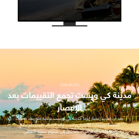
ESRI BLOG
مدينة كي ويست تجمع التقييمات بعد
الإعصار
بعد أن ضرب إعصار إيرما مدينة كي ويست بولاية فلوريدا، جمعت
المدينة تقييمات للأضرار وراقبت إزالة الحطام باستخدام نظم
المعلومات الجغرافية، مما أدى إلى تسريع عملية التعافي.