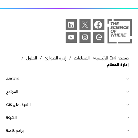
صفحة Esri الرئيسية
/
الصناعات
/
إدارة الطوارئ
/
الحلول
/
إدارة الحطام
ARCGIS
المجتمع
نظرة عامة على ArcGIS
التعرف على GIS
مجتمع Esri
تخطيط
الشركة
ما هي GIS؟
ArcGIS Blog
ArcGIS Pro
برامج خاصة
نبذة عن Esri
ذكاء الموقع
مدونة القطاع
ArcGIS Enterprise