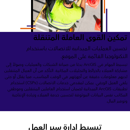
تمكين القوى العاملة المتنقلة
تحسين العمليات الميدانية للاتصالات باستخدام
التكنولوجيا القائمة على الموقع.
تبسيط المهام في ArcGIS بدءًا من صيانة الشبكات والعمليات وصولاً إلى
مشاركة العملاء بالخرائط والتحليلات المكانية. التأكد من أن العمال المتنقلين
لديهم معلومات دقيقة عن أجهزتهم في الوقت المناسب، مما يقلل أو حتى
يلغي العمل الورقي. يمكن لمقدمي خدمات الاتصالات (CSPs) استخدام
تطبيقات ArcGIS الميدانية لضمان استخدام العاملين المتنقلين وموظفي
المكاتب نفس البيانات الموثوقة لتحسين خدمة العملاء وزيادة الإنتاجية
وتوفير المال.
تبسيط إدارة سير العمل