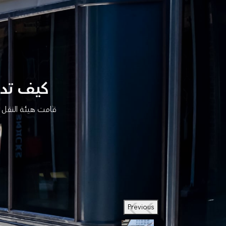
كيف تدير CapMetro 35,000 عملية تش
قامت هيئة النقل 
Previous