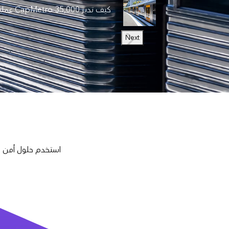
كيف تدير CapMetro 35,000 عملية تشغيل يوميًا
Next
استخدم حلول أمن ال