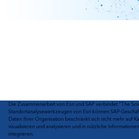
räumliche Analyse
Alle Branchen
Alle Produkte
Die Zusammenarbeit von Esri und SAP verbindet "The Scien
Standortanalysewerkzeugen von Esri können SAP-Geschäftsd
Daten Ihrer Organisation beschränkt sich nicht mehr auf 
visualisieren und analysieren und in nützliche Informatio
integrieren.