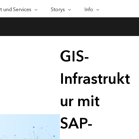
AUSGEW
 und Services
Storys
Info
T UND SERVICES
NKTIONEN
ESRI STORYS
SELF-SERVICE
ARCGIS KAUFEN
ESRI ALS UNTERNEHMEN
KONTAK
n/Bauwesen
ional Services
rtenerstellung
Gemeinnützige Organisationen
WhereNext Magazine
Der Weg zu einer
Benutzertypen
Esri als Unternehmen
ArcUser
Support 
e Sie Daten räumlich
Neuigkeiten und
höheren
Rollenbasierter Zugriff au
Praxisbezog
cher Support
Öffentliche Sicherheit
Esri Programme und Initiat
sualisieren und verstehen
Einblicke für
Geodatenkompetenz
technische
Esri Store
Führungskräfte
Ressourcen 
ngen
Wissenschaft
Veranstaltungen
GIS-
alysen
Esri Community
ArcGIS-Produkte von Esri
ArcGIS-Anw
alysen mit Standortbezug
Esri Blog
Landesbehörden und
Partner
ArcGIS Blog
Kaufen?
Praxisbezogene GIS-
ArcNews
Kommunalverwaltung
tenmanagement
Esri Produkte, Produkte vo
Innovationen weltweit
Branchenne
Infrastrukt
ehmen
Karriere
Dokumentation
odaten integrieren, bearbeiten
Partnern und Developer
ArcGIS-
Nachhaltige Entwicklung
d freigeben
Esri & The Science of Where
Subscriptions
Aktualisieru
Kontakte für Medien und
My Esri
Infra
Podcast
Telekommunikation
Analysten
ur mit
Meinungen und
ArcWatch
Arbeite
Erfahrungen führender
Neuigkeiten,
Verkehrswesen
Alle Funktionen
resilie
Wirtschafts- und
Kommentare
geograp
Kontakt
Wasserwirtschaft
Technologieunternehmen
Trends im Be
Planung
SAP-
Geoinformat
Entsche
bessere
Zusamm