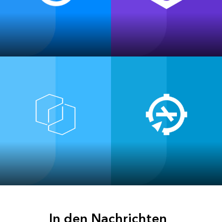
ArcGIS Pro
ArcGIS Enterprise
ArcGIS Data
ArcGIS Aviation Airport
Interoperability
In den Nachrichten