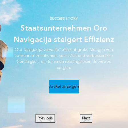
SUCCESS STORY
Staatsunternehmen Oro
Navigacija steigert Effizienz
Oro Navigacija verwaltet effizient große Mengen von
Luftfahrtinformationen, spart Zeit und verbessert die
Genauigkeit, um für einen reibungslosen Betrieb zu
sorgen.
Artikel anzeigen
Previous
Next