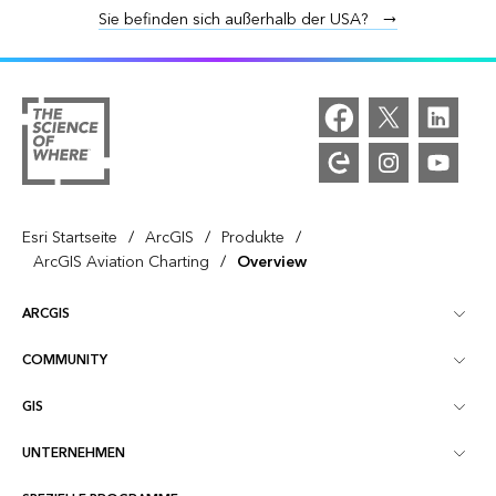
Sie befinden sich außerhalb der USA?
/
/
/
Esri Startseite
ArcGIS
Produkte
/
ArcGIS Aviation Charting
Overview
ARCGIS
COMMUNITY
ArcGIS – Überblick
GIS
Esri Community
Kartenerstellung
UNTERNEHMEN
Was ist GIS?
ArcGIS Blog
ArcGIS Pro