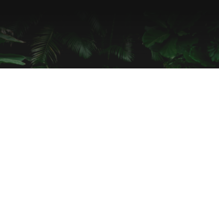
JANE GOODALL, CIENTÍFICA Y ACTIVISTA
Representar
cartográficamente la
forma de evitar la
extinción
Jane Goodall defendió el uso de SIG para comprender la
deforestación y ver dónde pueden confluir las comunidades