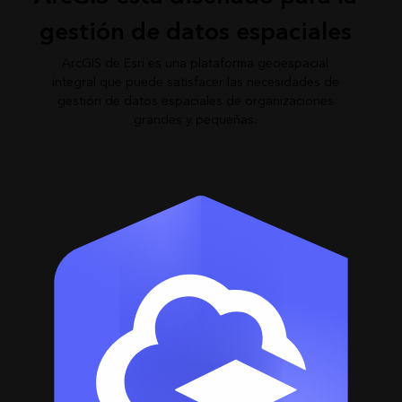
gestión de datos espaciales
ArcGIS de Esri es una plataforma geoespacial
integral que puede satisfacer las necesidades de
gestión de datos espaciales de organizaciones
grandes y pequeñas.