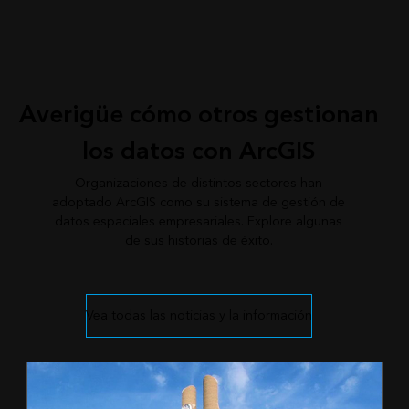
Averigüe cómo otros gestionan
los datos con ArcGIS
Organizaciones de distintos sectores han
adoptado ArcGIS como su sistema de gestión de
datos espaciales empresariales. Explore algunas
de sus historias de éxito.
Vea todas las noticias y la información