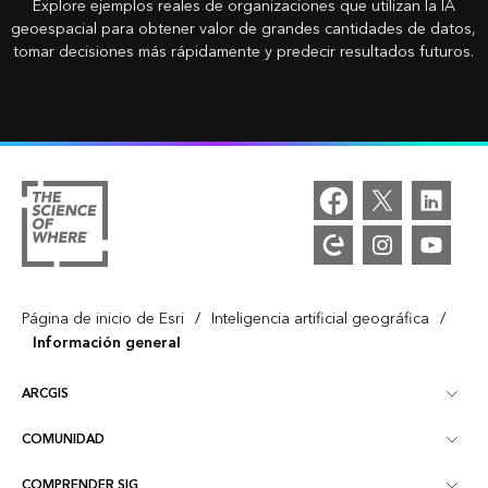
Explore ejemplos reales de organizaciones que utilizan la IA
geoespacial para obtener valor de grandes cantidades de datos,
tomar decisiones más rápidamente y predecir resultados futuros.
/
/
Página de inicio de Esri
Inteligencia artificial geográfica
Información general
ARCGIS
COMUNIDAD
Descripción general de ArcGIS
COMPRENDER SIG