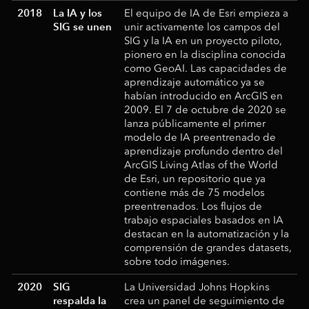
2018
La IA y los
El equipo de IA de Esri empieza a
SIG se unen
unir activamente los campos del
SIG y la IA en un proyecto piloto,
pionero en la disciplina conocida
como GeoAI. Las capacidades de
aprendizaje automático ya se
habían introducido en ArcGIS en
2009. El 7 de octubre de 2020 se
lanza públicamente el primer
modelo de IA preentrenado de
aprendizaje profundo dentro del
ArcGIS Living Atlas of the World
de Esri, un repositorio que ya
contiene más de 75 modelos
preentrenados. Los flujos de
trabajo espaciales basados en IA
destacan en la automatización y la
comprensión de grandes datasets,
sobre todo imágenes.
2020
SIG
La Universidad Johns Hopkins
respalda la
crea un panel de seguimiento de