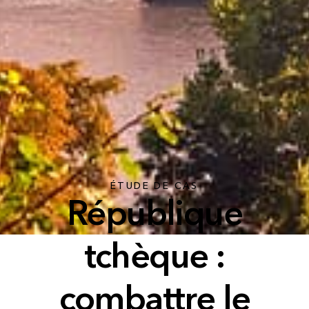
ÉTUDE DE CAS
République
tchèque :
combattre le