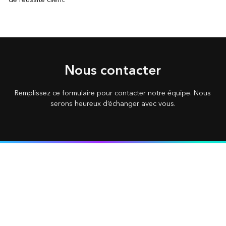
Nous contacter
Remplissez ce formulaire pour contacter notre équipe. Nous
serons heureux d’échanger avec vous.
/
/
/
/
Accueil Esri
About
À propos d’Esri
Europe