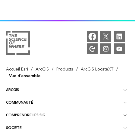
/
/
/
/
Accueil Esri
ArcGIS
Products
ArcGIS LocateXT
Vue d’ensemble
ARCGIS
COMMUNAUTÉ
Vue d’ensemble d’ArcGIS
COMPRENDRE LES SIG
Esri Community
Cartographie
SOCIÉTÉ
Qu’est-ce qu’un SIG ?
Blog ArcGIS
ArcGIS Pro