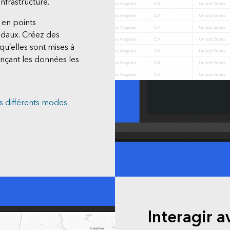
nfrastructure.
 en points
odaux. Créez des
u’elles sont mises à
ençant les données les
s différents modes
Interagir a