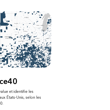
ice40
ue et identifie les
x États-Unis, selon les
40.