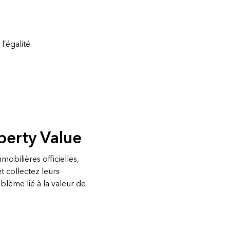
’égalité.
perty Value
obilières officielles,
et collectez leurs
lème lié à la valeur de