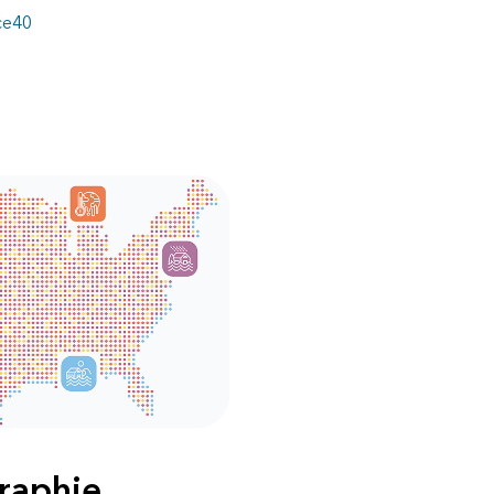
ice40
graphie