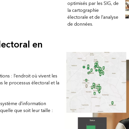
optimisés par les SIG, de
é
Tous les récits
la cartographie
électorale et de l’analyse
de données.
lectoral en
ns : l’endroit où vivent les
s le processus électoral et la
n système d’information
elle que soit leur taille :